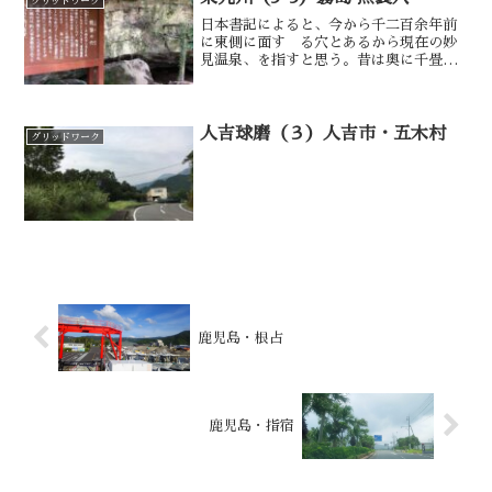
グリッドワーク
日本書記によると、今から千二百余年前
に東側に面す る穴とあるから現在の妙
見温泉、を指すと思う。昔は奥に千畳敷
もあったという。ここに居を構える熊襲
族の大将、川上梟帥（カワカミノタケ
ル・川上武）の石の寝台が完成し、その
祝いに熊本、鹿児島、宮崎の...
人吉球磨（３）人吉市・五木村
グリッドワーク
鹿児島・根占
鹿児島・指宿