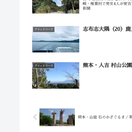
崎・椎葉村で男女4人が安否不明 台
新聞
志布志大隅（20）鹿
グリッドワーク
熊本・人吉 村山公
グリッドワーク
熊本・山鹿 石のかざぐるま／