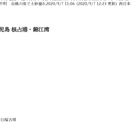
風の雨で土砂崩れ2020/9/7 11:06 (2020/9/7 12:23 更新) 西日本
児島 根占港・錦江湾
園
茶臼塚古墳