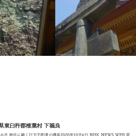
県東臼杵郡椎葉村 下福良
月 独自に続く行方不明者の捜索2020年10月6日 NHK NEWS WEB 宮