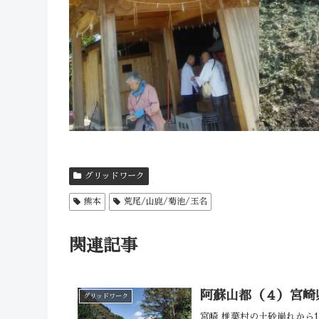
グリッドワーク
熊本
荒尾/山鹿/菊池/玉名
関連記事
阿蘇山都（４）宮崎
グリッドワーク
宮崎 椎葉村の土砂崩れから1か