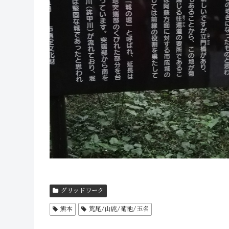
グリッドワーク
熊本
荒尾/山鹿/菊池/玉名