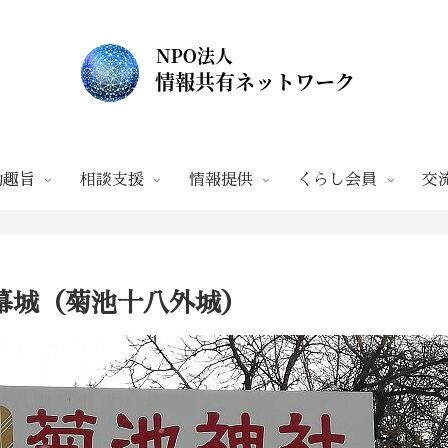
動趣旨
相談支援
情報提供
くらし会員
交
幕城（菊池十八外城）