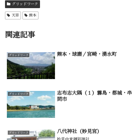
グリッドワーク
天草
熊本
関連記事
熊本・球磨／宮崎・湧水町
グリッドワーク
志布志大隅（１）霧島・都城・串
グリッドワーク
間市
八代神社（妙見宮）
グリッドワーク
妙見由来御領神社