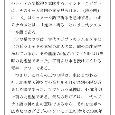
のトーテムで蛇神を意味する。インド・エジプト
に、そのナーガ帝国の後が見られる。（読不明）
に「メ」はシュメール語で祈るを意味する。つま
りナカメとは、「蛇神に祈る」という古代シュメ
ール語である。
ツワ岳のツワは、古代エジプトのラムセヌキ七
世のピラミッドの玄室の北天図に、龍の星座が描
かれているが、その龍座のα星がツワノと呼ばれ当
時の北極星であった。宇宙より水を授けてくれる
竜神「ツワ」である。
つまり、これらの三つの峰は、水にまつわる
神、北極星天神ツワの竜神をそれぞれ別の呼び方
をした峰であった。ツワという竜神は、4500年以
上前の北極星である。矢岳の呼び名は、古代ヘブ
ライ語の神の山の意味であるから、それを世界へ
広めたのはダビデの子ソロモン王の時代で3000年