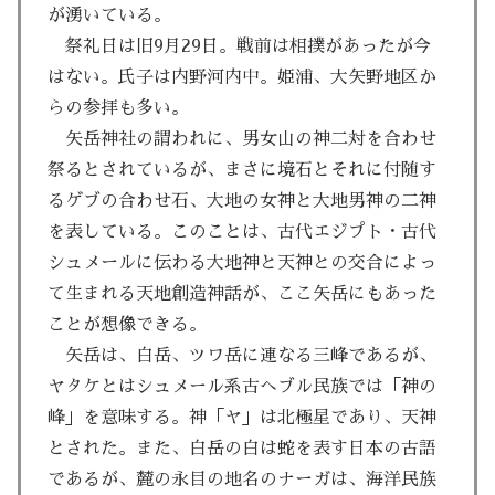
が湧いている。
祭礼日は旧9月29日。戦前は相撲があったが今
はない。氏子は内野河内中。姫浦、大矢野地区か
らの参拝も多い。
矢岳神社の謂われに、男女山の神二対を合わせ
祭るとされているが、まさに境石とそれに付随す
るゲブの合わせ石、大地の女神と大地男神の二神
を表している。このことは、古代エジプト・古代
シュメールに伝わる大地神と天神との交合によっ
て生まれる天地創造神話が、ここ矢岳にもあった
ことが想像できる。
矢岳は、白岳、ツワ岳に連なる三峰であるが、
ヤタケとはシュメール系古へブル民族では「神の
峰」を意味する。神「ヤ」は北極星であり、天神
とされた。また、白岳の白は蛇を表す日本の古語
であるが、麓の永目の地名のナーガは、海洋民族