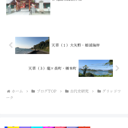
天草（１）大矢野・姫浦海岸
天草（３）龍ヶ岳町・栖本町
ホーム
ブログTOP
古代史研究
グリッドワ
ーク