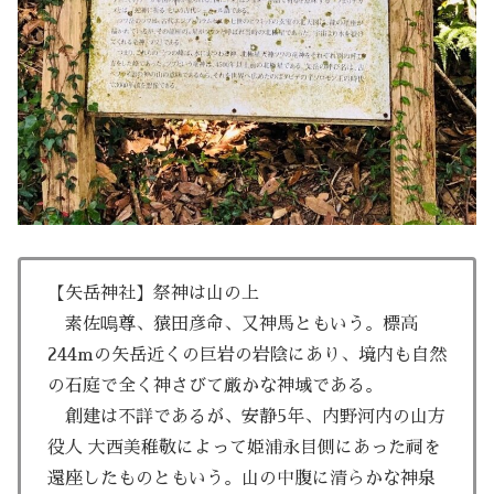
【矢岳神社】祭神は山の上
素佐嗚尊、猿田彦命、又神馬ともいう。標高
244mの矢岳近くの巨岩の岩陰にあり、境内も自然
の石庭で全く神さびて厳かな神域である。
創建は不詳であるが、安静5年、内野河内の山方
役人 大西美稚敬によって姫浦永目側にあった祠を
還座したものともいう。山の中腹に清らかな神泉