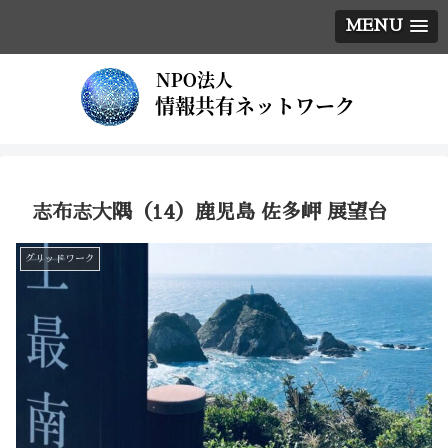
MENU
志布志大隅（14）鹿児島 佐多岬 展望台
グリッドワーク