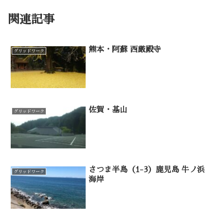
関連記事
熊本・阿蘇 西厳殿寺
グリッドワーク
佐賀・基山
グリッドワーク
さつま半島（1-3）鹿児島 牛ノ浜
グリッドワーク
海岸