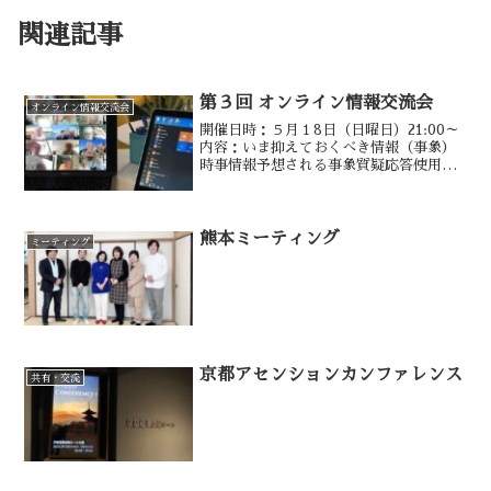
関連記事
第３回 オンライン情報交流会
オンライン情報交流会
開催日時：５月１8日（日曜日）21:00～
内容：いま抑えておくべき情報（事象）
時事情報予想される事象質疑応答使用ア
プリ：Zoom（対面にて）参加料：3,000
円ミーティングホスト加藤正敏（The
Portal Insight）緒方章江（ほん...
熊本ミーティング
ミーティング
京都アセンションカンファレンス
共有・交流