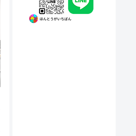
、
ー
て
秒
生