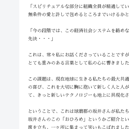
「スピリチュアルな部分に組織全員が精通して
無条件の愛と許しで包めるところまでいけるか
「今の段階では、この経済社会システムを絡め
先決・・・」
これは、常々私にお話くださっていることです
とても重みのある言葉として私の心に響きまし
この課題は、現在地球に生きる私たちの最大共
の喜び、これを大切に胸に抱いて新しく人と人
て、きっと新しいテクノロジーも地上に具現化
ということで、これは球磨郡の坂井さんが私た
坂井さんのこの「おひろめ」というかご紹介と
席を立ち、一ヶ所に集まって笑いもこぼれまし