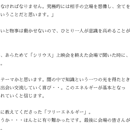
いなければなりません。究極的には相手の立場を想像し、全て
ということだと思います。」
ないと物事は動かせないので、ひとり一人が意識を高めること
が、あらためて「シリウス」上映会を終えた会場で聞いた時に
た。
通テーマかと思います。闇の中で知識という一つの光を得たと
が出会い交流していく喜び・・。このエネルギーが基本となっ
されていくと信じます。
ちに教えてくださった「フリーエネルギー」。
いうか・・・ほんとに有り難かったです。最後に会場の皆さん
た。