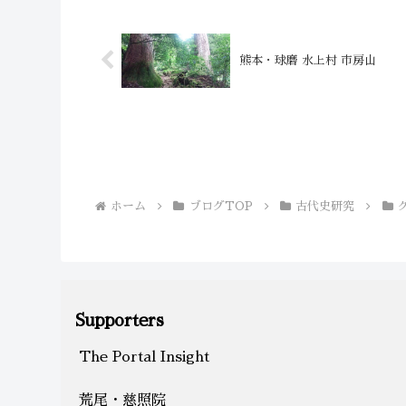
熊本・球磨 水上村 市房山
ホーム
ブログTOP
古代史研究
Supporters
The Portal Insight
荒尾・慈照院