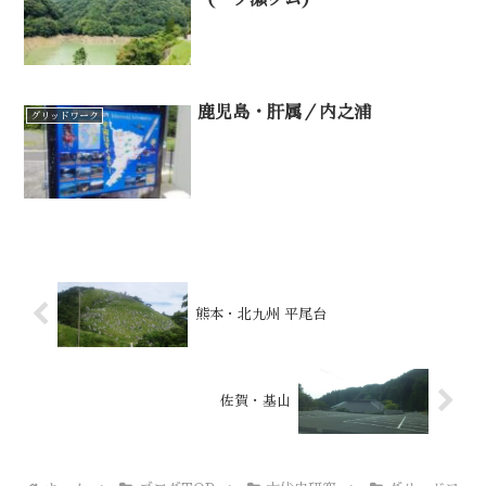
（一ノ瀬ダム）
鹿児島・肝属／内之浦
グリッドワーク
熊本・北九州 平尾台
佐賀・基山