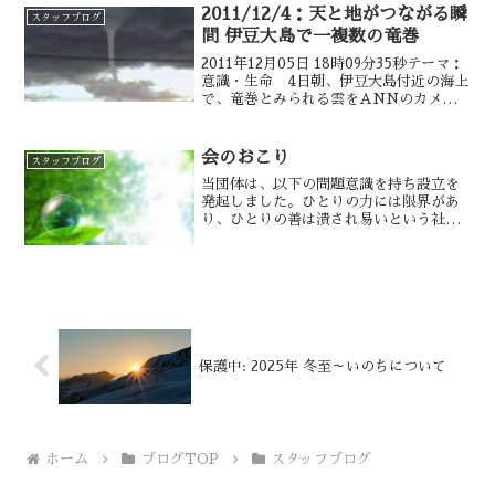
でに多くの人間に認識されてきた。だか
2011/12/4：天と地がつながる瞬
スタッフブログ
らこの現在の異様な社会の...
間 伊豆大島で一複数の竜巻
2011年12月05日 18時09分35秒テーマ：
意識・生命 4日朝、伊豆大島付近の海上
で、竜巻とみられる雲をANNのカメラ
がとらえた。竜巻は雲から海上まで一直
線に伸びており、ここまではっきりと上
下を結んでいる竜巻が日本で観測される
会のおこり
スタッフブログ
のは珍し...
当団体は、以下の問題意識を持ち設立を
発起しました。ひとりの力には限界があ
り、ひとりの善は潰され易いという社会
背景を感じる。きりがないほどの社会の
ひずみ、将来への不安材料を感じる。個
人の孤独は増すいっぽうであり、機能不
全状態の家庭が増加してい...
保護中: 2025年 冬至～いのちについて
ホーム
ブログTOP
スタッフブログ