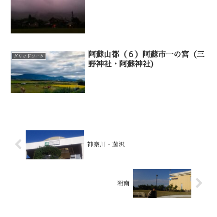
阿蘇山都（６）阿蘇市一の宮（三
グリッドワーク
野神社・阿蘇神社）
神奈川・藤沢
湘南