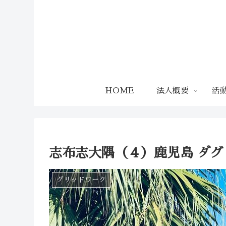
HOME
法人概要
活
志布志大隅（４）鹿児島 ダグ
グリッドワーク