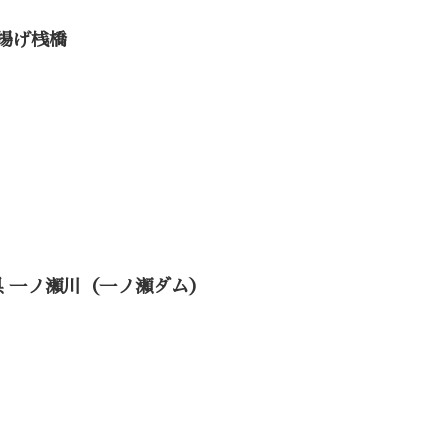
揚げ桟橋
県 一ノ瀬川（一ノ瀬ダム）